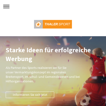
Starke Ideen für erfolgreiche
Werbung
Als Partner des Sports realisieren wir für Sie
unser Vermarktungskonzept im regionalen
Breitensport, im Schul- und Gemeindewesen und bei
Hilfsorganisationen.
Informieren Sie sich jetzt