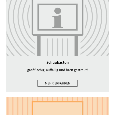
Schaukästen
großflächig, auffällig und breit gestreut!
MEHR ERFAHREN