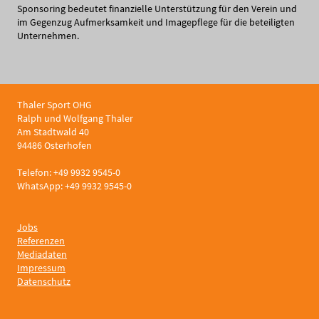
Sponsoring bedeutet finanzielle Unterstützung für den Verein und
im Gegenzug Aufmerksamkeit und Imagepflege für die beteiligten
Unternehmen.
Thaler Sport OHG
Ralph und Wolfgang Thaler
Am Stadtwald 40
94486 Osterhofen
Telefon: +49 9932 9545-0
WhatsApp: +49 9932 9545-0
Jobs
Referenzen
Mediadaten
Impressum
Datenschutz